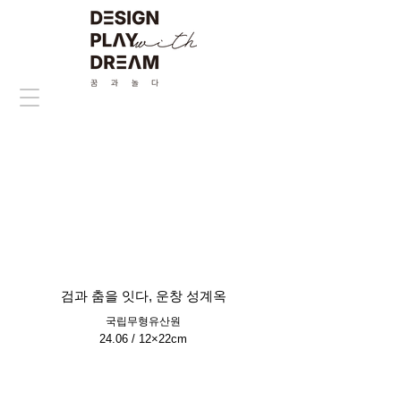
검과 춤을 잇다, 운창 성계옥
국립무형유산원
24.06 / 12×22cm