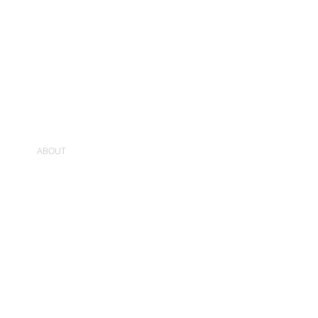
ABOUT