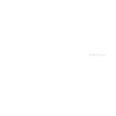
PORTFOLIO